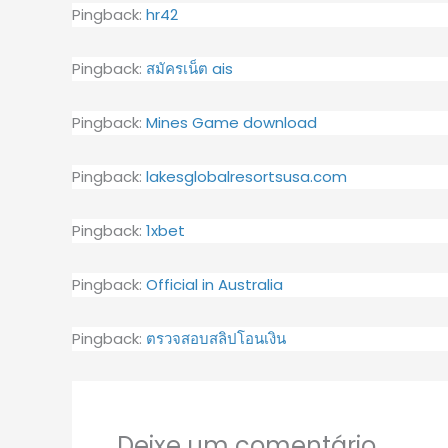
Pingback:
hr42
Pingback:
สมัครเน็ต ais
Pingback:
Mines Game download
Pingback:
lakesglobalresortsusa.com
Pingback:
1xbet
Pingback:
Official in Australia
Pingback:
ตรวจสอบสลิปโอนเงิน
Deixe um comentário