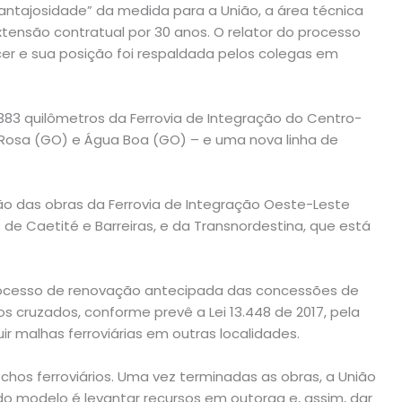
ntajosidade” da medida para a União, a área técnica
xtensão contratual por 30 anos. O relator do processo
cer e sua posição foi respaldada pelos colegas em
 383 quilômetros da Ferrovia de Integração do Centro-
 Rosa (GO) e Água Boa (GO) – e uma nova linha de
ão das obras da Ferrovia de Integração Oeste-Leste
s de Caetité e Barreiras, e da Transnordestina, que está
processo de renovação antecipada das concessões de
 cruzados, conforme prevê a Lei 13.448 de 2017, pela
r malhas ferroviárias em outras localidades.
hos ferroviários. Uma vez terminadas as obras, a União
do modelo é levantar recursos em outorga e, assim, dar