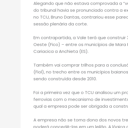
Alegando que não estava comprovada a “va
do tribunal havia se pronunciado contra a e
no TCU, Bruno Dantas, contrariou esse pare
sessão plenária da corte.
Em contrapartida, a Vale terá que construir
Oeste (Fico) – entre os municípios de Mara
Cariacica a Anchieta (ES).
Também vai comprar trilhos para a conclus
(Fiol), no trecho entre os municípios baiano
sendo construída desde 2010.
Foi a primeira vez que o TCU analisou um 
ferrovias com o mecanismo de investimentos
qual a empresa pode ser obrigada a construi
A empresa não se torna dona dos novos trec
poderá concedê-las em um leilão. A lógica 