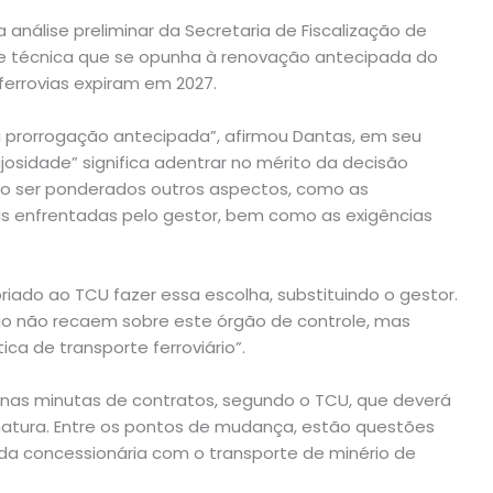
nálise preliminar da Secretaria de Fiscalização de
dade técnica que se opunha à renovação antecipada do
ferrovias expiram em 2027.
a a prorrogação antecipada”, afirmou Dantas, em seu
josidade” significa adentrar no mérito da decisão
do ser ponderados outros aspectos, como as
ais enfrentadas pelo gestor, bem como as exigências
iado ao TCU fazer essa escolha, substituindo o gestor.
o não recaem sobre este órgão de controle, mas
ca de transporte ferroviário”.
s nas minutas de contratos, segundo o TCU, que deverá
inatura. Entre os pontos de mudança, estão questões
da concessionária com o transporte de minério de