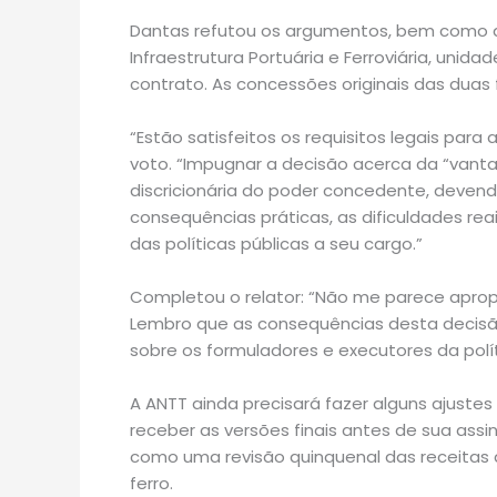
Dantas refutou os argumentos, bem como a a
Infraestrutura Portuária e Ferroviária, uni
contrato. As concessões originais das duas 
“Estão satisfeitos os requisitos legais par
voto. “Impugnar a decisão acerca da “vanta
discricionária do poder concedente, deven
consequências práticas, as dificuldades re
das políticas públicas a seu cargo.”
Completou o relator: “Não me parece apropr
Lembro que as consequências desta decisã
sobre os formuladores e executores da políti
A ANTT ainda precisará fazer alguns ajuste
receber as versões finais antes de sua ass
como uma revisão quinquenal das receitas 
ferro.