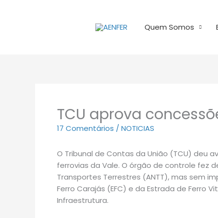
Ir
para
Quem Somos
o
conteúdo
TCU aprova concessõe
17 Comentários
/
NOTICIAS
O Tribunal de Contas da União (TCU) deu a
ferrovias da Vale. O órgão de controle fe
Transportes Terrestres (ANTT), mas sem im
Ferro Carajás (EFC) e da Estrada de Ferro Vi
Infraestrutura.