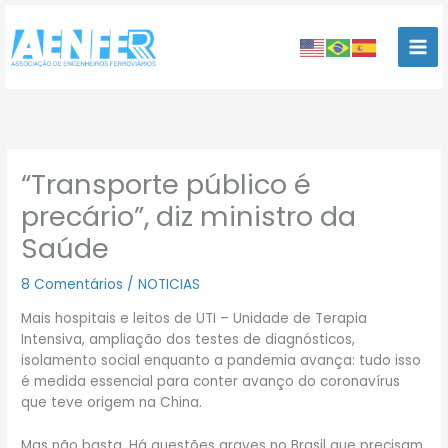
Ir
para
o
conteúdo
“Transporte público é
precário”, diz ministro da
Saúde
8 Comentários
/
NOTICIAS
Mais hospitais e leitos de UTI – Unidade de Terapia
Intensiva, ampliação dos testes de diagnósticos,
isolamento social enquanto a pandemia avança: tudo isso
é medida essencial para conter avanço do coronavírus
que teve origem na China.
Mas não basta. Há questões graves no Brasil que precisam