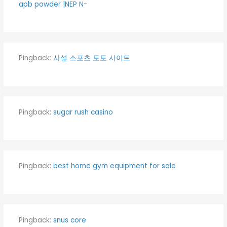
apb powder |NEP N-
Pingback:
사설 스포츠 토토 사이트
Pingback:
sugar rush casino
Pingback:
best home gym equipment for sale
Pingback:
snus core