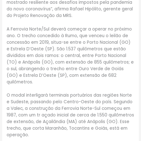
mostrado resiliente aos desafios impostos pela pandemia
do novo coronavírus”, afirma Rafael Hipólito, gerente geral
do Projeto Renovação da MRS.
A Ferrovia Norte/Sul deverá começar a operar no próximo
ano. O trecho concedido à Rumo, que venceu o leilão de
concessão em 2019, situa-se entre o Porto Nacional (GO)
e Estrela D’Oeste (SP). São 1.537 quilômetros que estão
divididos em dois ramos: o central, entre Porto Nacional
(TO) e Anápolis (GO), com extensão de 855 quilômetros; e
o sul, abrangendo o trecho entre Ouro Verde de Goiás
(GO) e Estrela D’Oeste (SP), com extensão de 682
quilômetros.
O modal interligará terminais portuários das regiões Norte
e Sudeste, passando pelo Centro-Oeste do país. Segundo
a Valec, a construção da Ferrovia Norte-Sul começou em
1987, com um tr açado inicial de cerca de 1.550 quilômetros
de extensão, de Açailândia (MA) até Anápolis (GO). Esse
trecho, que corta Maranhão, Tocantins e Goiás, está em
operação.