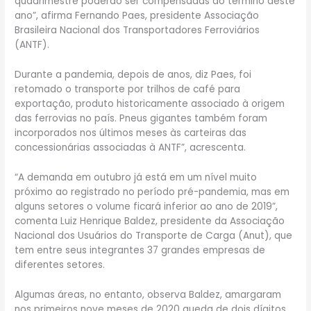
quadrimestre poderão ser compensadas ao término deste
ano”, afirma Fernando Paes, presidente Associação
Brasileira Nacional dos Transportadores Ferroviários
(ANTF).
Durante a pandemia, depois de anos, diz Paes, foi
retomado o transporte por trilhos de café para
exportação, produto historicamente associado à origem
das ferrovias no país. Pneus gigantes também foram
incorporados nos últimos meses às carteiras das
concessionárias associadas à ANTF”, acrescenta.
“A demanda em outubro já está em um nível muito
próximo ao registrado no período pré-pandemia, mas em
alguns setores o volume ficará inferior ao ano de 2019”,
comenta Luiz Henrique Baldez, presidente da Associação
Nacional dos Usuários do Transporte de Carga (Anut), que
tem entre seus integrantes 37 grandes empresas de
diferentes setores.
Algumas áreas, no entanto, observa Baldez, amargaram
nos primeiros nove meses de 2020 queda de dois dígitos,