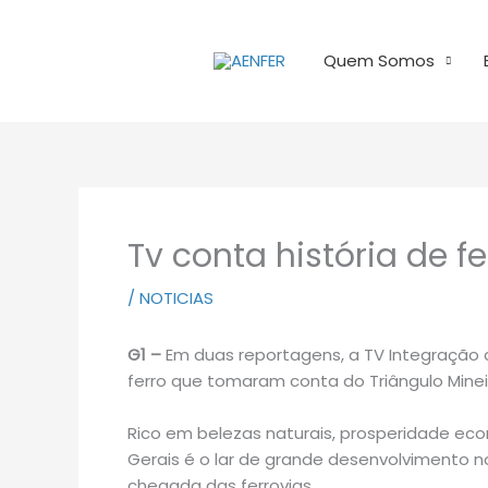
Ir
para
Quem Somos
o
conteúdo
Tv conta história de f
/
NOTICIAS
G1 –
Em duas reportagens, a TV Integração c
ferro que tomaram conta do Triângulo Minei
Rico em belezas naturais, prosperidade eco
Gerais é o lar de grande desenvolvimento n
chegada das ferrovias.