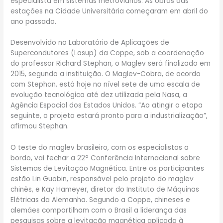
especialista em sistemas metroviários. As obras das
estações na Cidade Universitária começaram em abril do
ano passado.
Desenvolvido no Laboratório de Aplicações de
Supercondutores (Lasup) da Coppe, sob a coordenação
do professor Richard Stephan, o Maglev será finalizado em
2015, segundo a instituição. O Maglev-Cobra, de acordo
com Stephan, está hoje no nível sete de uma escala de
evolução tecnológica até dez utilizada pela Nasa, a
Agência Espacial dos Estados Unidos. “Ao atingir a etapa
seguinte, o projeto estará pronto para a industrialização”,
afirmou Stephan.
O teste do maglev brasileiro, com os especialistas a
bordo, vai fechar a 22ª Conferência Internacional sobre
Sistemas de Levitação Magnética. Entre os participantes
estão Lin Guobin, responsável pelo projeto do maglev
chinês, e Kay Hameyer, diretor do Instituto de Máquinas
Elétricas da Alemanha. Segundo a Coppe, chineses e
alemães compartilham com o Brasil a liderança das
pesquisas sobre a levitação magnética aplicada à