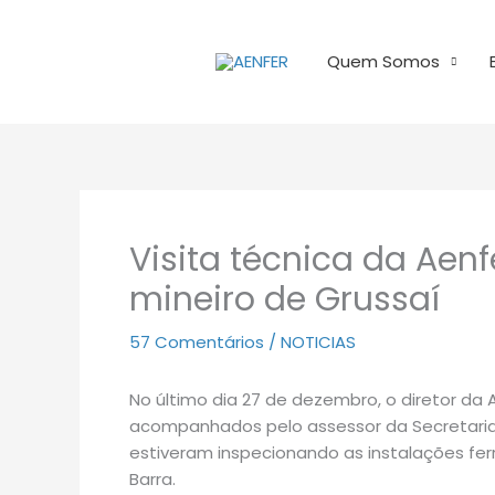
Ir
para
Quem Somos
o
conteúdo
Visita técnica da Aen
mineiro de Grussaí
57 Comentários
/
NOTICIAS
No último dia 27 de dezembro, o diretor da 
acompanhados pelo assessor da Secretaria 
estiveram inspecionando as instalações fer
Barra.