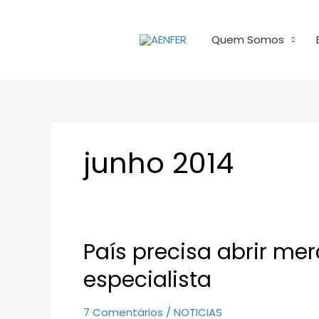
Ir
para
Quem Somos
o
conteúdo
junho 2014
País precisa abrir merc
País
precisa
especialista
abrir
mercado
7 Comentários
/
NOTICIAS
ferroviário,