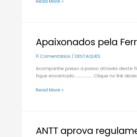
Read More »
Apaixonados pela Fer
Apaixonados
pela
Ferrovia
11 Comentários
/
DESTAQUES
Acompanhe passo a passo através deste fi
fique encantado.………………. Clique no link ab
Read More »
ANTT aprova regulame
ANTT
aprova