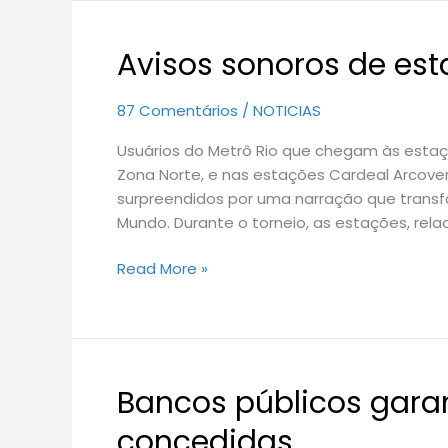
Avisos sonoros de est
Avisos
sonoros
de
87 Comentários
/
NOTICIAS
estações
Usuários do Metrô Rio que chegam às estaçõ
em
Zona Norte, e nas estações Cardeal Arcove
‘gols’
surpreendidos por uma narração que trans
no
Mundo. Durante o torneio, as estações, re
Metrô
Rio
Read More »
Bancos públicos gara
Bancos
públicos
concedidas
garantem