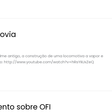
rovia
lme antigo, a construção de uma locomotiva a vapor e
aixo: http://www.youtube.com/watch?v=hRsYIiUxZeQ
nto sobre OFI