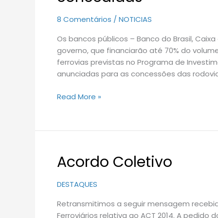
70%
8 Comentários
/
NOTICIAS
de
ferrovias
Os bancos públicos – Banco do Brasil, Caix
concedidas
governo, que financiarão até 70% do volum
ferrovias previstas no Programa de Investi
anunciadas para as concessões das rodov
Read More »
Acordo Coletivo
Acordo
Coletivo
DESTAQUES
Retransmitimos a seguir mensagem recebid
Ferroviários relativa ao ACT 2014. A pedido