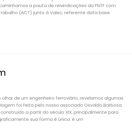
, encaminhamos a pauta de reivindicações da FNTF com
Trabalho (ACT) junto à Valec, referente data base
em
do olhar de um engenheiro ferroviário, revelamos algumas
a viagem foi feita pelo nosso associado Osvaldo Barbosa.
construído a partir do século XIX, principalmente para
graficamente sua forma é única: é um