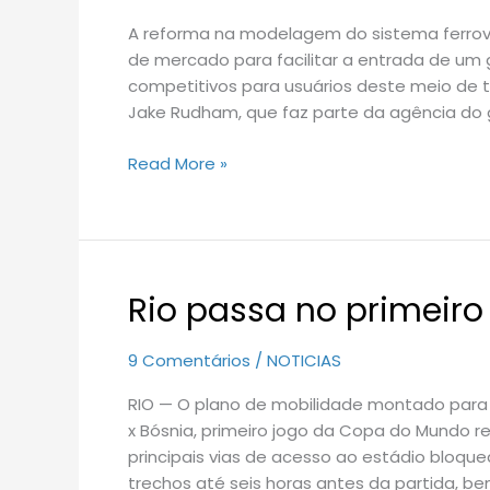
diz
A reforma na modelagem do sistema ferroviá
especialista
de mercado para facilitar a entrada de um
competitivos para usuários deste meio de tr
Jake Rudham, que faz parte da agência do g
Read More »
Rio passa no primeiro
Rio
passa
no
9 Comentários
/
NOTICIAS
primeiro
RIO — O plano de mobilidade montado para 
teste
x Bósnia, primeiro jogo da Copa do Mundo r
de
principais vias de acesso ao estádio bloq
mobilidade
trechos até seis horas antes da partida, b