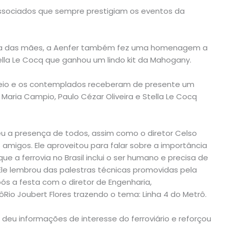
ssociados que sempre prestigiam os eventos da
a das mães, a Aenfer também fez uma homenagem a
lla Le Cocq que ganhou um lindo kit da Mahogany.
rteio e os contemplados receberam de presente um
a Maria Campio, Paulo Cézar Oliveira e Stella Le Cocq
ceu a presença de todos, assim como o diretor Celso
s amigos. Ele aproveitou para falar sobre a importância
e a ferrovia no Brasil inclui o ser humano e precisa de
Ele lembrou das palestras técnicas promovidas pela
pós a festa com o diretor de Engenharia,
io Joubert Flores trazendo o tema: Linha 4 do Metrô.
s deu informações de interesse do ferroviário e reforçou