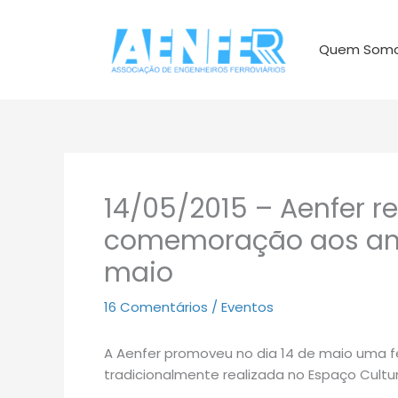
Ir
para
Quem Som
o
conteúdo
14/05/2015 – Aenfer re
comemoração aos aniv
maio
16 Comentários
/
Eventos
A Aenfer promoveu no dia 14 de maio uma fe
tradicionalmente realizada no Espaço Cultur