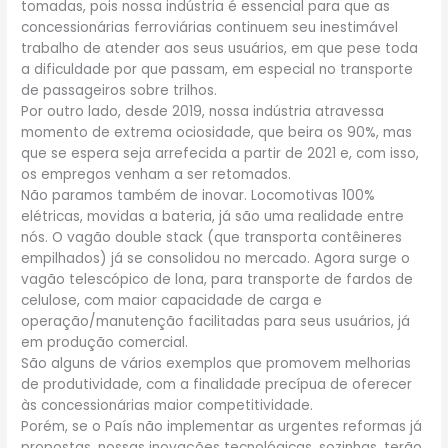
tomadas, pois nossa indústria é essencial para que as
concessionárias ferroviárias continuem seu inestimável
trabalho de atender aos seus usuários, em que pese toda
a dificuldade por que passam, em especial no transporte
de passageiros sobre trilhos.
Por outro lado, desde 2019, nossa indústria atravessa
momento de extrema ociosidade, que beira os 90%, mas
que se espera seja arrefecida a partir de 2021 e, com isso,
os empregos venham a ser retomados.
Não paramos também de inovar. Locomotivas 100%
elétricas, movidas a bateria, já são uma realidade entre
nós. O vagão double stack (que transporta contêineres
empilhados) já se consolidou no mercado. Agora surge o
vagão telescópico de lona, para transporte de fardos de
celulose, com maior capacidade de carga e
operação/manutenção facilitadas para seus usuários, já
em produção comercial.
São alguns de vários exemplos que promovem melhorias
de produtividade, com a finalidade precípua de oferecer
às concessionárias maior competitividade.
Porém, se o País não implementar as urgentes reformas já
propostas, nossas inovações tecnológicas, sozinhas, terão