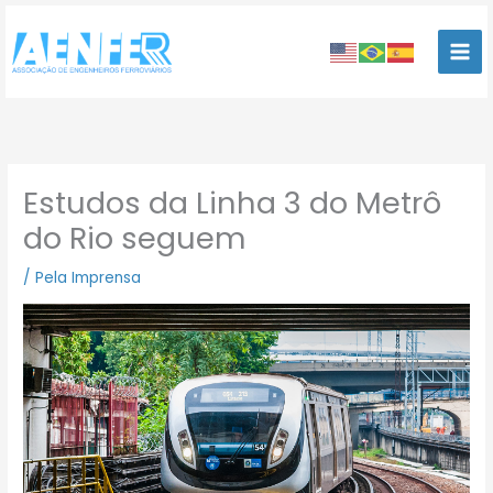
Ir
para
o
conteúdo
Estudos da Linha 3 do Metrô
do Rio seguem
/
Pela Imprensa