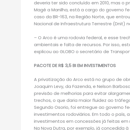
deveria ter sido concluído em 2010, mas o p
Magé a Manilha, está a cargo do governo fed
caso da BR-163, na Região Norte, que entr
Nacional de Infraestrutura Terrestre (Dnit)
– O Arco é uma rodovia federal, e esse tre
ambientais e falta de recursos. Por isso, 
explicou ao GLOBO o secretário de Transport
PACOTE DE R$ 3,5 BI EM INVESTIMENTOS
A privatização do Arco está no grupo de ob
Joaquim Levy, da Fazenda, e Nelson Barbosa
previsão de melhorias para evitar alargame
trechos, o que daria maior fluidez ao tráfeg
Segundo Osorio, foi entregue ao governo f
investimentos rodoviários. Em todo o país, a
investimentos em concessões já feitas em 
Na Nova Dutra, por exemplo, já concedida à 