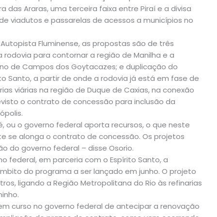
 das Araras, uma terceira faixa entre Piraí e a divisa
de viadutos e passarelas de acessos a municípios no
 Autopista Fluminense, as propostas são de três
 rodovia para contornar a região de Manilha e a
orno de Campos dos Goytacazes; e duplicação do
o Santo, a partir de onde a rodovia já está em fase de
rias viárias na região de Duque de Caxias, na conexão
 revisto o contrato de concessão para inclusão da
ópolis.
é, ou o governo federal aporta recursos, o que neste
nte se alonga o contrato de concessão. Os projetos
o do governo federal – disse Osorio.
 federal, em parceria com o Espírito Santo, a
 âmbito do programa a ser lançado em junho. O projeto
os, ligando a Região Metropolitana do Rio às refinarias
inho.
em curso no governo federal de antecipar a renovação