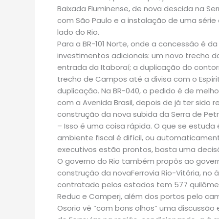
Baixada Fluminense, de nova descida na Serra
com São Paulo e a instalação de uma série 
lado do Rio.
Para a BR-101 Norte, onde a concessão é da
investimentos adicionais: um novo trecho da
entrada da Itaboraí; a duplicação do cont
trecho de Campos até a divisa com o Espírit
duplicação. Na BR-040, o pedido é de melho
com a Avenida Brasil, depois de já ter sido
construção da nova subida da Serra de Petr
– Isso é uma coisa rápida. O que se estuda 
ambiente fiscal é difícil, ou automaticame
executivos estão prontos, basta uma decisã
O governo do Rio também propôs ao governo
construção da novaFerrovia Rio-Vitória, no
contratado pelos estados tem 577 quilômetr
Reduc e Comperj, além dos portos pelo cam
Osorio vê “com bons olhos” uma discussão 