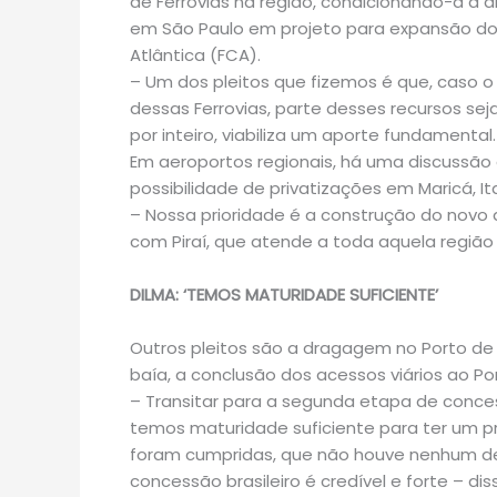
de Ferrovias na região, condicionando-a à
em São Paulo em projeto para expansão do F
Atlântica (FCA).
– Um dos pleitos que fizemos é que, caso o
dessas Ferrovias, parte desses recursos seja
por inteiro, viabiliza um aporte fundamental.
Em aeroportos regionais, há uma discussão 
possibilidade de privatizações em Maricá, 
– Nossa prioridade é a construção do novo 
com Piraí, que atende a toda aquela regiã
DILMA: ‘TEMOS MATURIDADE SUFICIENTE’
Outros pleitos são a dragagem no Porto de Ni
baía, a conclusão dos acessos viários ao Por
– Transitar para a segunda etapa de conces
temos maturidade suficiente para ter um pr
foram cumpridas, que não houve nenhum dese
concessão brasileiro é credível e forte – di