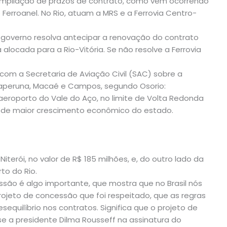
 ampliação de prazos de contrato, como vem ocorrendo
erroanel. No Rio, atuam a MRS e a Ferrovia Centro-
 governo resolva antecipar a renovação do contrato
 alocada para a Rio-Vitória. Se não resolve a Ferrovia
com a Secretaria de Aviação Civil (SAC) sobre a
Itaperuna, Macaé e Campos, segundo Osorio:
aeroporto do Vale do Aço, no limite de Volta Redonda
o de maior crescimento econômico do estado.
terói, no valor de R$ 185 milhões, e, do outro lado da
to do Rio.
são é algo importante, que mostra que no Brasil nós
ojeto de concessão que foi respeitado, que as regras
quilíbrio nos contratos. Significa que o projeto de
sse a presidente Dilma Rousseff na assinatura do