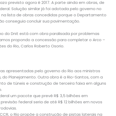
razo previsto agora é 2017. A parte ainda em obras, de
eral. Solução similar já foi adotada pelo governo no
ou na lista de obras concedidas porque o Departamento
 não conseguia concluir sua pavimentação.
cho do Dnit está com obra paralisada por problemas
estamos propondo a concessão para completar o Arco –
es do Rio, Carlos Roberto Osorio.
ras apresentadas pelo governo do Rio aos ministros
, do Planejamento. Outra obra é a Rio-Santos, com a
nto de túneis e construção de terceira faixa em alguns
o.
ederal um pacote que prevê R$ 3,5 bilhões em
 previsão federal seria de até R$ 12 bilhões em novos
rodovias.
CCR, o Rio propõe a construção de pistas laterais na