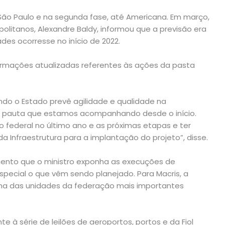
 São Paulo e na segunda fase, até Americana. Em março,
olitanos, Alexandre Baldy, informou que a previsão era
des ocorresse no início de 2022.
ormações atualizadas referentes às ações da pasta
ndo o Estado prevê agilidade e qualidade na
, pauta que estamos acompanhando desde o início.
o federal no último ano e as próximas etapas e ter
 da Infraestrutura para a implantação do projeto”, disse.
mento que o ministro exponha as execuções de
special o que vêm sendo planejado. Para Macris, a
 uma das unidades da federação mais importantes
e à série de leilões de aeroportos, portos e da Fiol