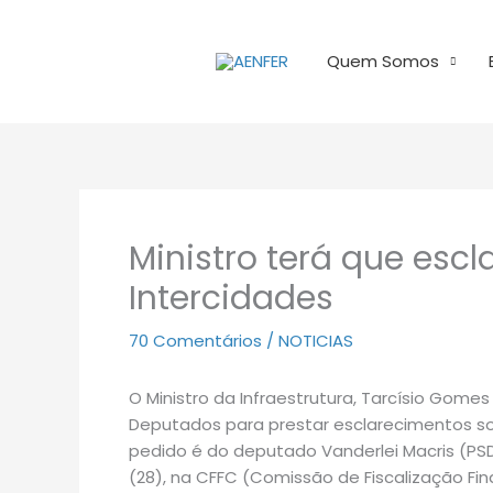
Ir
para
Quem Somos
o
conteúdo
Ministro terá que escl
Intercidades
70 Comentários
/
NOTICIAS
O Ministro da Infraestrutura, Tarcísio Gom
Deputados para prestar esclarecimentos so
pedido é do deputado Vanderlei Macris (PS
(28), na CFFC (Comissão de Fiscalização Fin